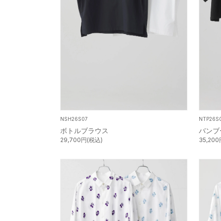
NSH26S07
NTP26S
ボトルブラウス
バンブ
29,700円(税込)
35,20