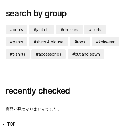
search by group
#coats
#jackets
#dresses
#skirts
#pants
#shirts & blouse
#tops
#knitwear
#t-shirts
#accessories
#cut and sewn
recently checked
商品が見つかりませんでした。
TOP