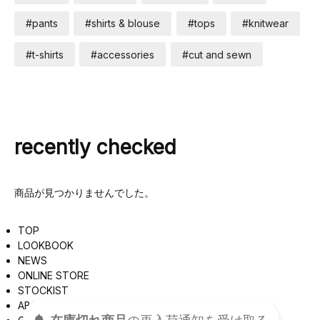
#pants
#shirts & blouse
#tops
#knitwear
#t-shirts
#accessories
#cut and sewn
recently checked
商品が見つかりませんでした。
TOP
LOOKBOOK
NEWS
ONLINE STORE
STOCKIST
ABOUT