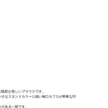
の陰影が美しいブラウスです。
小さなスタンドカラーと細い袖口カフスが華奢な印
さがある一枚です。