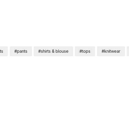
ts
#pants
#shirts & blouse
#tops
#knitwear