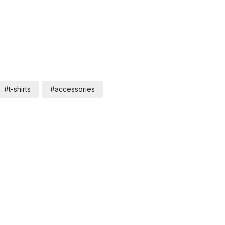
#t-shirts
#accessories