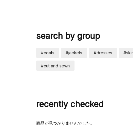
search by group
#coats
#jackets
#dresses
#skir
#cut and sewn
recently checked
商品が見つかりませんでした。