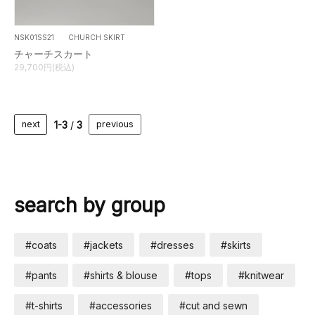
NSK01SS21 CHURCH SKIRT
チャーチスカート
29,700円(税込)
1-3
/
3
next
previous
search by group
#coats
#jackets
#dresses
#skirts
#pants
#shirts & blouse
#tops
#knitwear
#t-shirts
#accessories
#cut and sewn