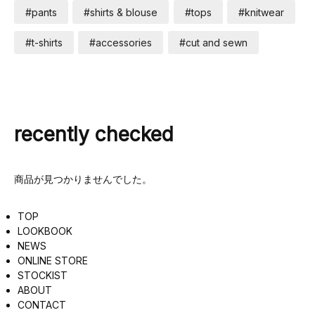
#pants
#shirts & blouse
#tops
#knitwear
#t-shirts
#accessories
#cut and sewn
recently checked
商品が見つかりませんでした。
TOP
LOOKBOOK
NEWS
ONLINE STORE
STOCKIST
ABOUT
CONTACT