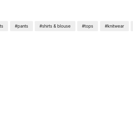
ts
#pants
#shirts & blouse
#tops
#knitwear