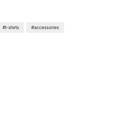
#t-shirts
#accessories