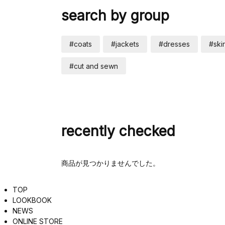
search by group
#coats
#jackets
#dresses
#skir
#cut and sewn
recently checked
商品が見つかりませんでした。
TOP
LOOKBOOK
NEWS
ONLINE STORE