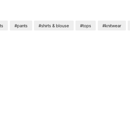
ts
#pants
#shirts & blouse
#tops
#knitwear