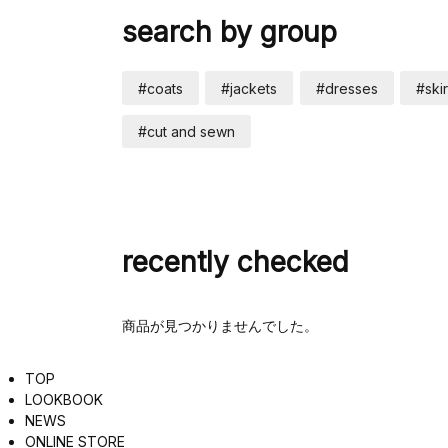
search by group
#coats
#jackets
#dresses
#skir
#cut and sewn
recently checked
商品が見つかりませんでした。
TOP
LOOKBOOK
NEWS
ONLINE STORE