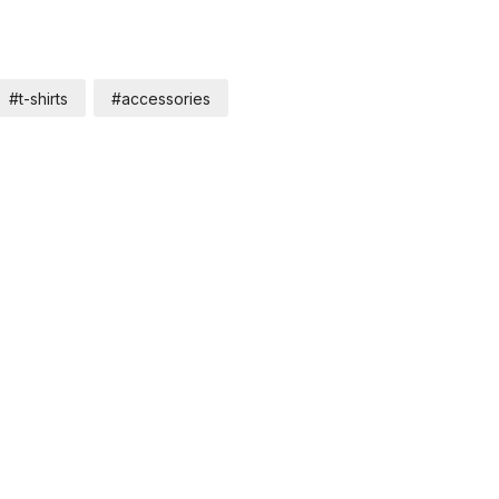
#t-shirts
#accessories