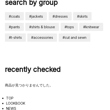
search by group
#coats
#jackets
#dresses
#skirts
#pants
#shirts & blouse
#tops
#knitwear
#t-shirts
#accessories
#cut and sewn
recently checked
商品が見つかりませんでした。
TOP
LOOKBOOK
NEWS