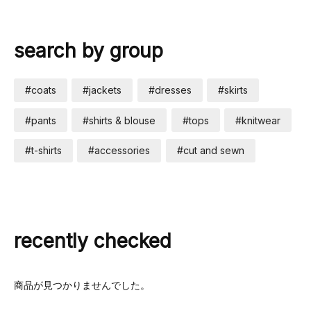
search by group
#coats
#jackets
#dresses
#skirts
#pants
#shirts & blouse
#tops
#knitwear
#t-shirts
#accessories
#cut and sewn
recently checked
商品が見つかりませんでした。