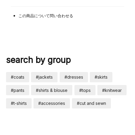
この商品について問い合わせる
search by group
#coats
#jackets
#dresses
#skirts
#pants
#shirts & blouse
#tops
#knitwear
#t-shirts
#accessories
#cut and sewn