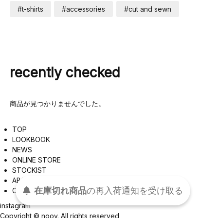
#t-shirts
#accessories
#cut and sewn
recently checked
商品が見つかりませんでした。
TOP
LOOKBOOK
NEWS
ONLINE STORE
STOCKIST
ABOUT
在庫切れ商品
の
再入荷
通知を
受け取る
CONTACT
instagram
Copyright © nooy. All rights reserved