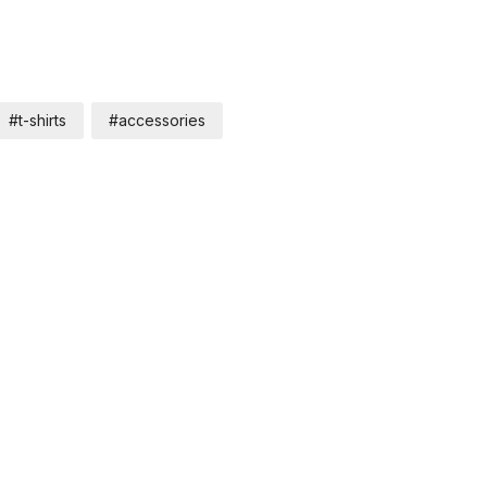
#t-shirts
#accessories