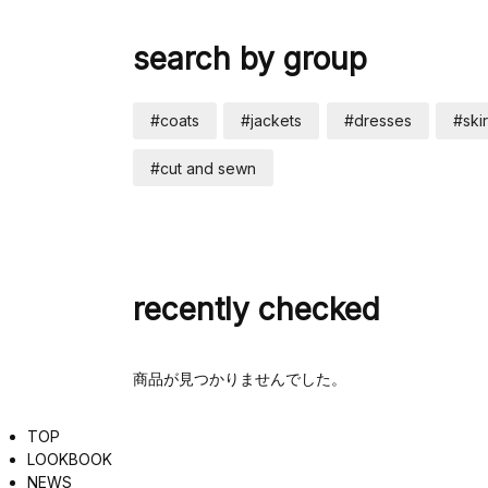
search by group
#coats
#jackets
#dresses
#skir
#cut and sewn
recently checked
商品が見つかりませんでした。
TOP
LOOKBOOK
NEWS