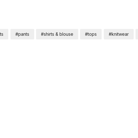
ts
#pants
#shirts & blouse
#tops
#knitwear