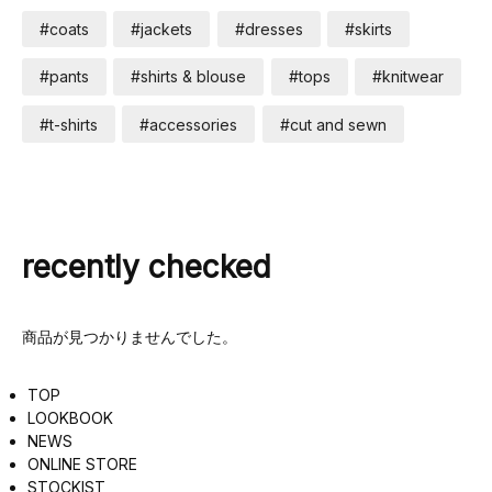
#coats
#jackets
#dresses
#skirts
#pants
#shirts & blouse
#tops
#knitwear
#t-shirts
#accessories
#cut and sewn
recently checked
商品が見つかりませんでした。
TOP
LOOKBOOK
NEWS
ONLINE STORE
STOCKIST