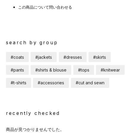
この商品について問い合わせる
search by group
#coats
#jackets
#dresses
#skirts
#pants
#shirts & blouse
#tops
#knitwear
#t-shirts
#accessories
#cut and sewn
recently checked
商品が見つかりませんでした。