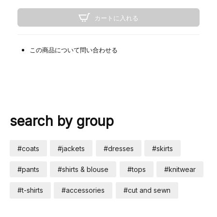
カートに入れる
この商品について問い合わせる
search by group
#coats
#jackets
#dresses
#skirts
#pants
#shirts & blouse
#tops
#knitwear
#t-shirts
#accessories
#cut and sewn