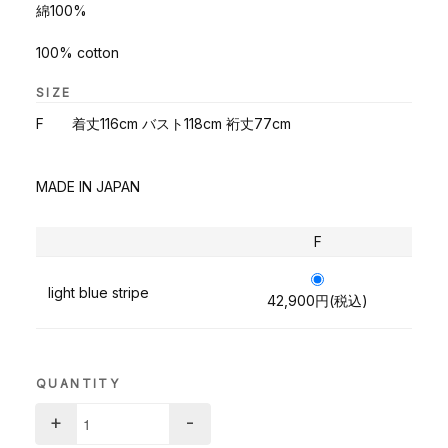
綿100%
100% cotton
SIZE
F 着丈116cm バスト118cm 裄丈77cm
MADE IN JAPAN
F
light blue stripe
42,900円(税込)
QUANTITY
+
-