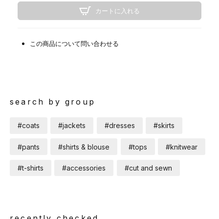
カートに入れる
この商品について問い合わせる
search by group
#coats
#jackets
#dresses
#skirts
#pants
#shirts & blouse
#tops
#knitwear
#t-shirts
#accessories
#cut and sewn
recently checked