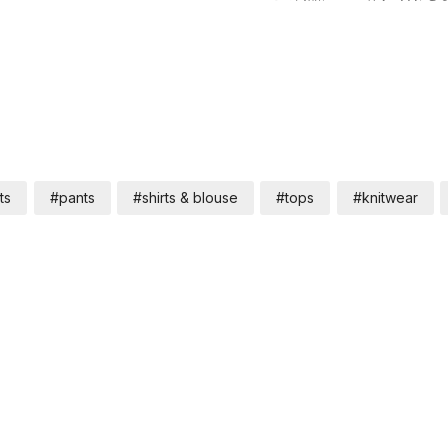
ts
#pants
#shirts & blouse
#tops
#knitwear