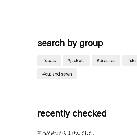
search by group
#coats
#jackets
#dresses
#skir
#cut and sewn
recently checked
商品が見つかりませんでした。