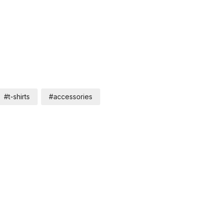
#t-shirts
#accessories