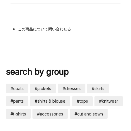
この商品について問い合わせる
search by group
#coats
#jackets
#dresses
#skirts
#pants
#shirts & blouse
#tops
#knitwear
#t-shirts
#accessories
#cut and sewn