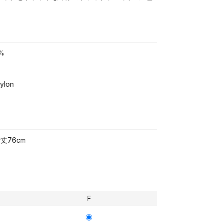
%
ylon
丈76cm
F