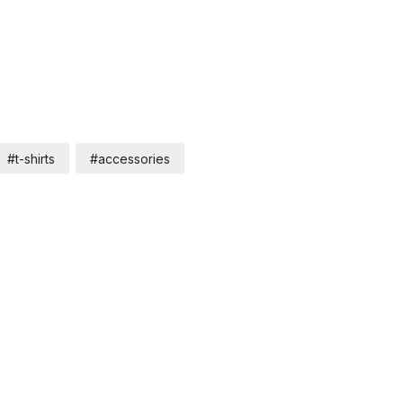
#t-shirts
#accessories