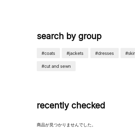
search by group
#coats
#jackets
#dresses
#skir
#cut and sewn
recently checked
商品が見つかりませんでした。