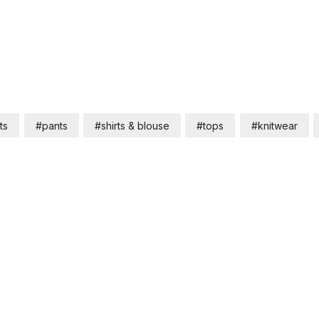
ts
#pants
#shirts & blouse
#tops
#knitwear