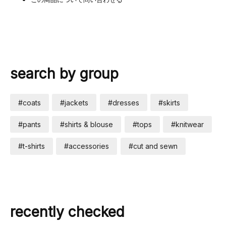
search by group
#coats
#jackets
#dresses
#skirts
#pants
#shirts & blouse
#tops
#knitwear
#t-shirts
#accessories
#cut and sewn
recently checked