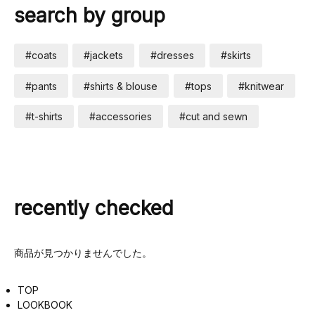
search by group
#coats
#jackets
#dresses
#skirts
#pants
#shirts & blouse
#tops
#knitwear
#t-shirts
#accessories
#cut and sewn
recently checked
商品が見つかりませんでした。
TOP
LOOKBOOK