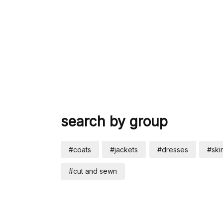
search by group
#coats
#jackets
#dresses
#skir
#cut and sewn