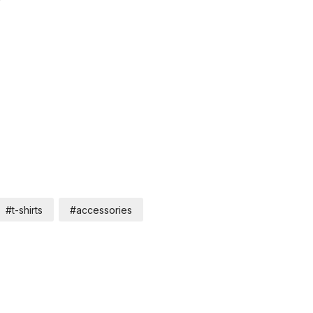
#t-shirts
#accessories