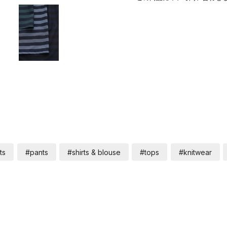
ts
#pants
#shirts & blouse
#tops
#knitwear