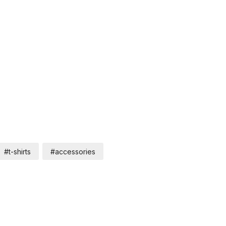
#t-shirts
#accessories