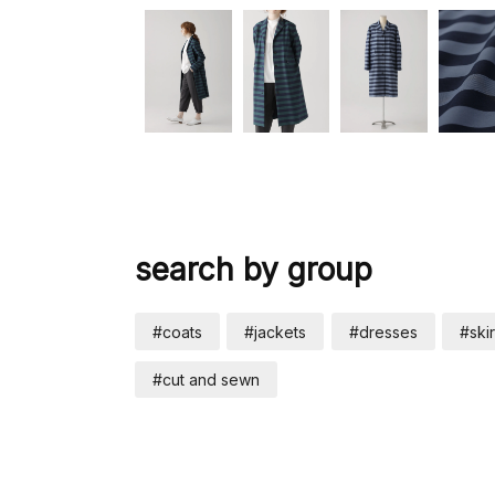
search by group
#coats
#jackets
#dresses
#skir
#cut and sewn