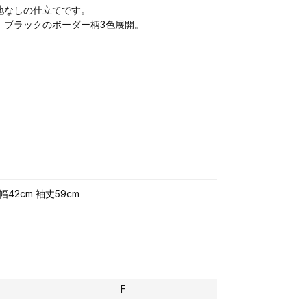
地なしの仕立てです。
、ブラックのボーダー柄3色展開。
幅42cm 袖丈59cm
F