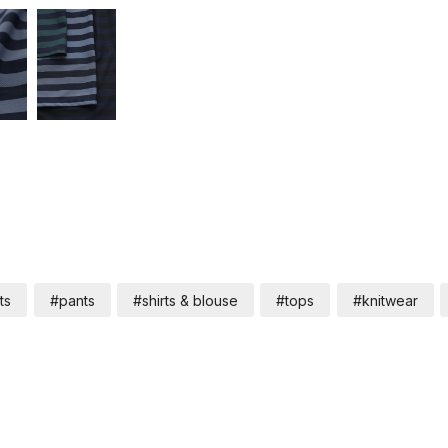
ts
#pants
#shirts & blouse
#tops
#knitwear