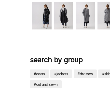
search by group
#coats
#jackets
#dresses
#skir
#cut and sewn