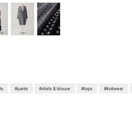
ts
#pants
#shirts & blouse
#tops
#knitwear