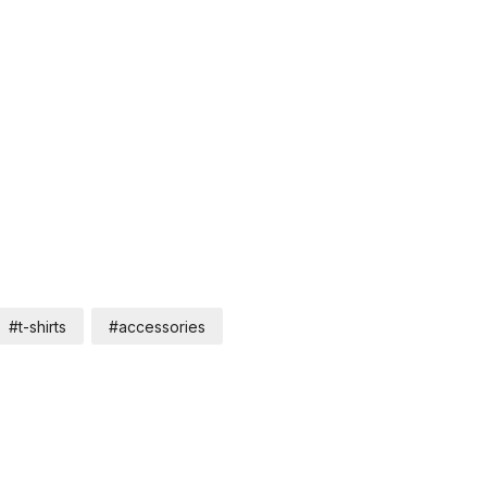
#t-shirts
#accessories