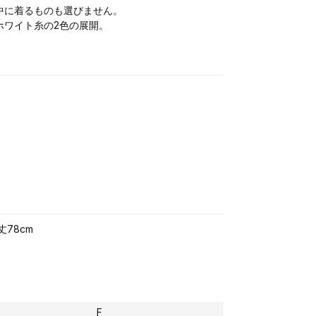
中に着るものも選びません。
ホワイト糸の2色の展開。
丈78cm
F