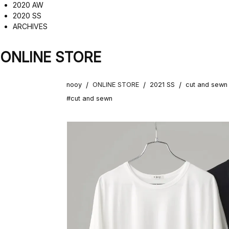
2020 AW
2020 SS
ARCHIVES
ONLINE STORE
/
/
/
nooy
ONLINE STORE
2021 SS
cut and sewn
#cut and sewn