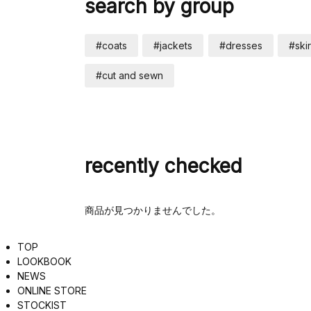
search by group
#coats
#jackets
#dresses
#skir
#cut and sewn
recently checked
商品が見つかりませんでした。
TOP
LOOKBOOK
NEWS
ONLINE STORE
STOCKIST