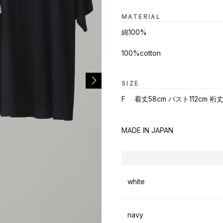
MATERIAL
綿100%
100%cotton
SIZE
F 着丈58cm バスト112cm 裄丈
MADE IN JAPAN
white
navy