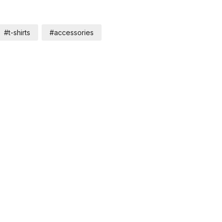
#t-shirts
#accessories