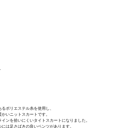
T
あるポリエステル糸を使用し、
暖かいニットスカートです。
ラインを拾いにくいタイトスカートになりました。
心には足さばきの良いベンツがあります。