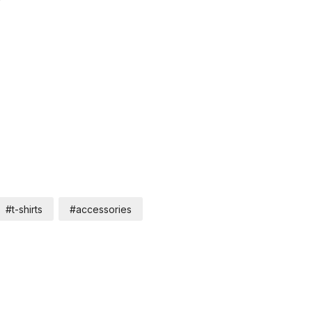
#t-shirts
#accessories