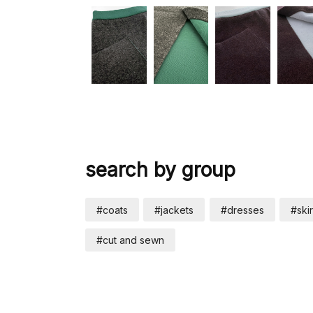
search by group
#coats
#jackets
#dresses
#skir
#cut and sewn