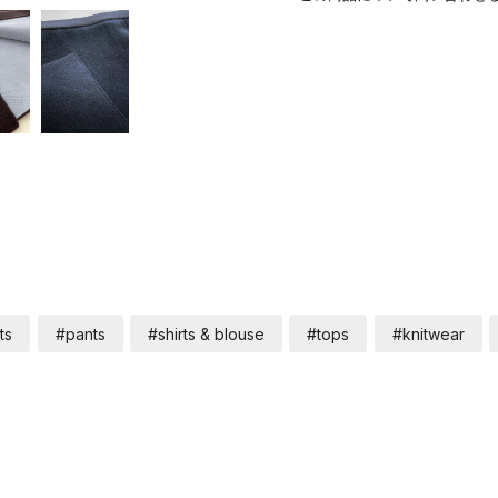
ts
#pants
#shirts & blouse
#tops
#knitwear