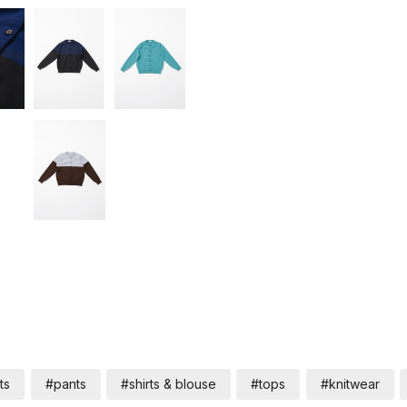
ts
#pants
#shirts & blouse
#tops
#knitwear