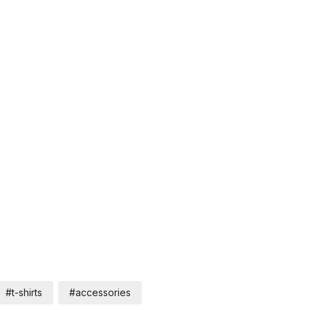
#t-shirts
#accessories