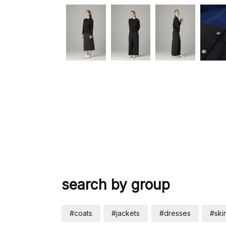
search by group
#coats
#jackets
#dresses
#skir