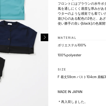
フロントにはブラウンの水牛ボ
風を通しにくく適度な厚みがあ
ウターのような感覚でも着てい
遊び心のある配色の2色と、あざやか
使い勝手の良い[black]の色
MATERIAL
ポリエステル100%
100%polyester
SIZE
F 着丈59cm バスト104cm 肩幅3
MADE IN JAPAN
＊再入荷しました。