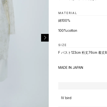
MATERIAL
綿100%
100%cotton
SIZE
F バスト123cm 裄丈76cm 着丈8
MADE IN JAPAN
IV bird