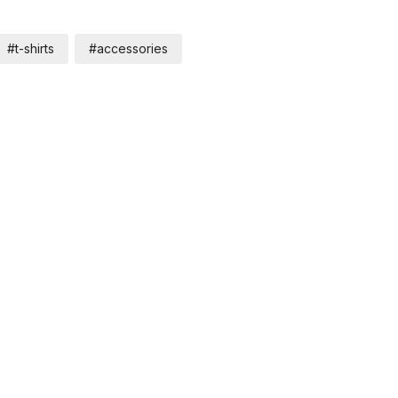
#t-shirts
#accessories