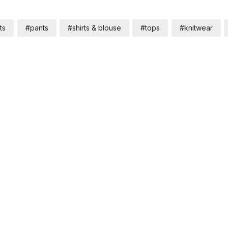
ts
#pants
#shirts & blouse
#tops
#knitwear