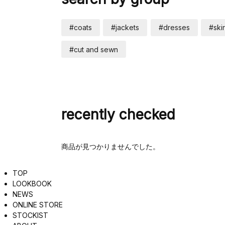
#coats
#jackets
#dresses
#skir
#cut and sewn
recently checked
商品が見つかりませんでした。
TOP
LOOKBOOK
NEWS
ONLINE STORE
STOCKIST