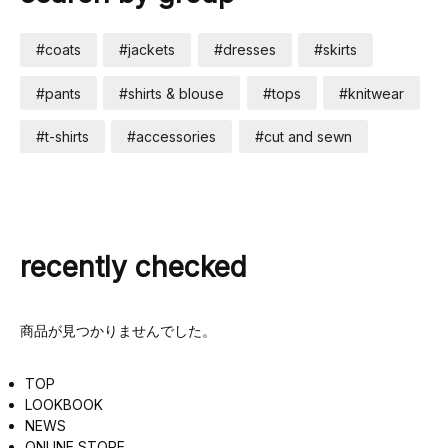
#coats
#jackets
#dresses
#skirts
#pants
#shirts & blouse
#tops
#knitwear
#t-shirts
#accessories
#cut and sewn
recently checked
商品が見つかりませんでした。
TOP
LOOKBOOK
NEWS
ONLINE STORE