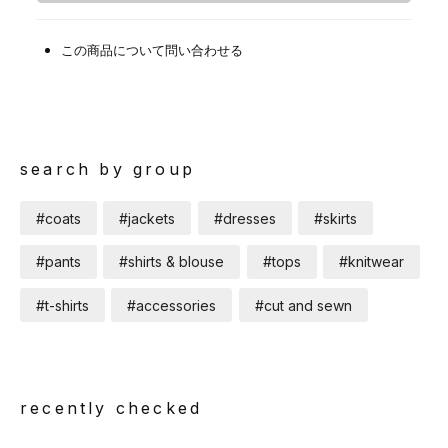
この商品について問い合わせる
search by group
#coats
#jackets
#dresses
#skirts
#pants
#shirts & blouse
#tops
#knitwear
#t-shirts
#accessories
#cut and sewn
recently checked