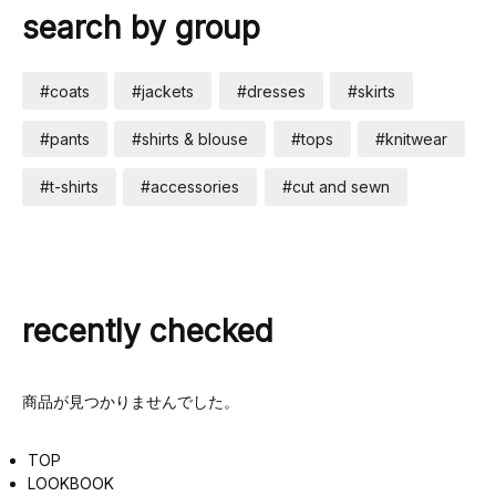
search by group
#coats
#jackets
#dresses
#skirts
#pants
#shirts & blouse
#tops
#knitwear
#t-shirts
#accessories
#cut and sewn
recently checked
商品が見つかりませんでした。
TOP
LOOKBOOK