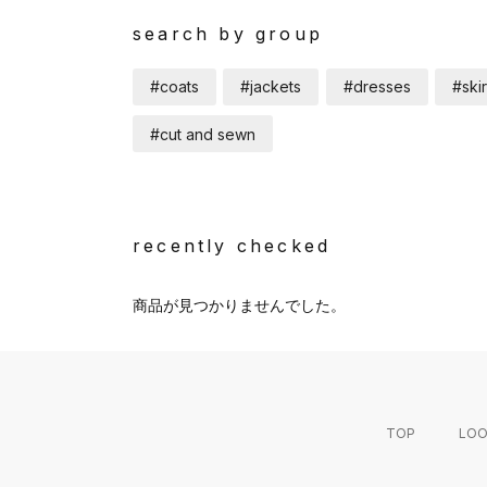
search by group
#coats
#jackets
#dresses
#skir
#cut and sewn
recently checked
商品が見つかりませんでした。
TOP
LO