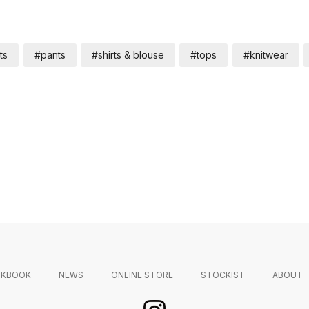
ts
#pants
#shirts & blouse
#tops
#knitwear
OKBOOK
NEWS
ONLINE STORE
STOCKIST
ABOUT