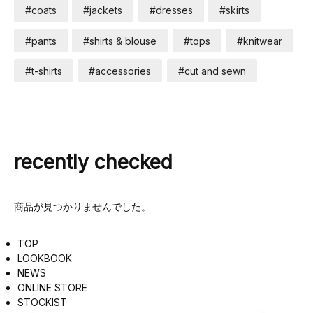
#coats
#jackets
#dresses
#skirts
#pants
#shirts & blouse
#tops
#knitwear
#t-shirts
#accessories
#cut and sewn
recently checked
商品が見つかりませんでした。
TOP
LOOKBOOK
NEWS
ONLINE STORE
STOCKIST