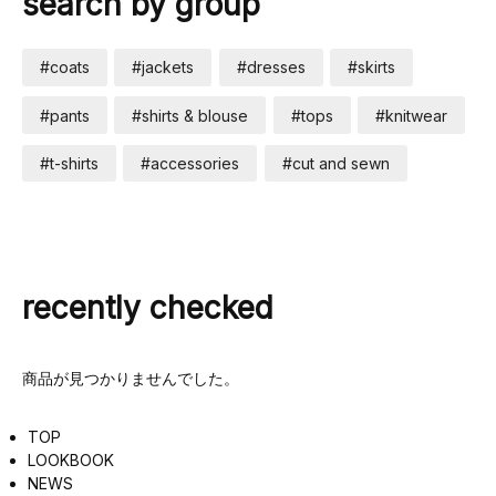
search by group
#coats
#jackets
#dresses
#skirts
#pants
#shirts & blouse
#tops
#knitwear
#t-shirts
#accessories
#cut and sewn
recently checked
商品が見つかりませんでした。
TOP
LOOKBOOK
NEWS