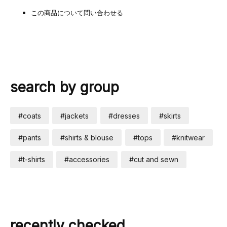
この商品について問い合わせる
search by group
#coats
#jackets
#dresses
#skirts
#pants
#shirts & blouse
#tops
#knitwear
#t-shirts
#accessories
#cut and sewn
recently checked