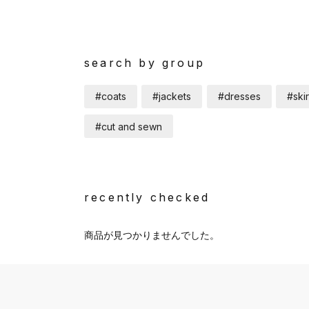
search by group
#coats
#jackets
#dresses
#skir
#cut and sewn
recently checked
商品が見つかりませんでした。