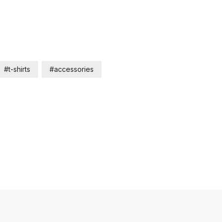
#t-shirts
#accessories