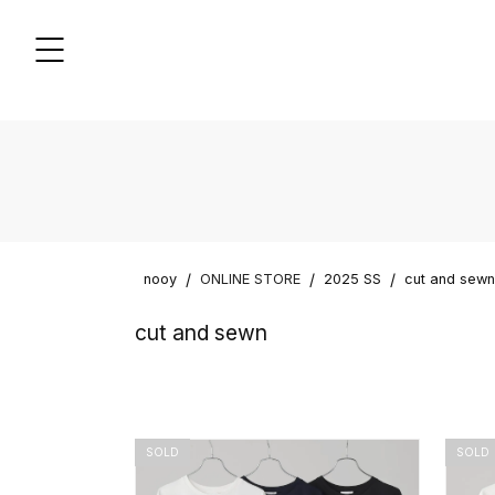
/
/
/
nooy
ONLINE STORE
2025 SS
cut and sewn
cut and sewn
SOLD
SOLD