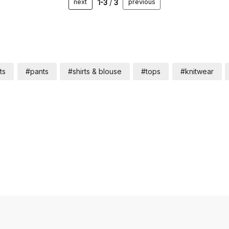
1-3
/
3
next
previous
ts
#pants
#shirts & blouse
#tops
#knitwear